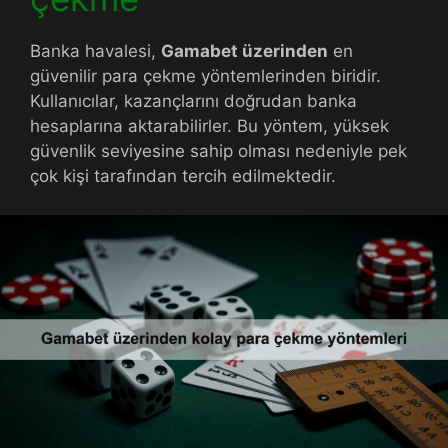
Banka havalesi,
Gamabet üzerinden
en
güvenilir para çekme yöntemlerinden biridir.
Kullanıcılar, kazançlarını doğrudan banka
hesaplarına aktarabilirler. Bu yöntem, yüksek
güvenlik seviyesine sahip olması nedeniyle pek
çok kişi tarafından tercih edilmektedir.