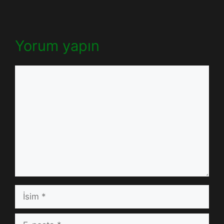
Yorum yapın
Yorum
İsim
E-