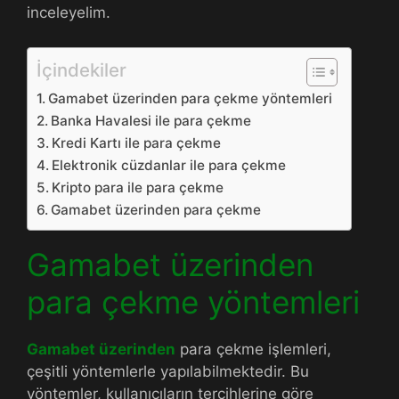
inceleyelim.
İçindekiler
Gamabet üzerinden para çekme yöntemleri
Banka Havalesi ile para çekme
Kredi Kartı ile para çekme
Elektronik cüzdanlar ile para çekme
Kripto para ile para çekme
Gamabet üzerinden para çekme
Gamabet üzerinden
para çekme yöntemleri
Gamabet üzerinden
para çekme işlemleri,
çeşitli yöntemlerle yapılabilmektedir. Bu
yöntemler, kullanıcıların tercihlerine göre