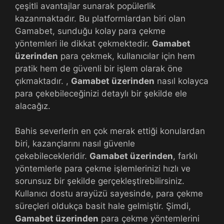
çeşitli avantajlar sunarak popülerlik
kazanmaktadır. Bu platformlardan biri olan
Gamabet, sunduğu kolay para çekme
yöntemleri ile dikkat çekmektedir.
Gamabet
üzerinden
para çekmek, kullanıcılar için hem
pratik hem de güvenli bir işlem olarak öne
çıkmaktadır. ,
Gamabet üzerinden
nasıl kolayca
para çekebileceğinizi detaylı bir şekilde ele
alacağız.
Bahis severlerin en çok merak ettiği konulardan
biri, kazançlarını nasıl güvenle
çekebilecekleridir.
Gamabet üzerinden
, farklı
yöntemlerle para çekme işlemlerinizi hızlı ve
sorunsuz bir şekilde gerçekleştirebilirsiniz.
Kullanıcı dostu arayüzü sayesinde, para çekme
süreçleri oldukça basit hale gelmiştir. Şimdi,
Gamabet üzerinden
para çekme yöntemlerini