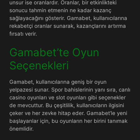
unsur ise oranlardır. Oranlar, bir etkinlikteki
sonucu tahmin etmenin ne kadar kazanç
sağlayacağını gösterir. Gamabet, kullanıcılarına
rekabetçi oranlar sunarak, kazançlarını artırma
fırsatı verir.
Gamabet’te Oyun
Seçenekleri
Gamabet, kullanıcılarına geniş bir oyun
yelpazesi sunar. Spor bahislerinin yanı sıra, canlı
casino oyunları ve slot oyunları gibi seçenekler
de mevcuttur. Bu çeşitlilik, kullanıcıların ilgisini
çeker ve her zevke hitap eder. Gamabet’le yeni
başlayanlar için, bu oyunların her birini tanımak
önemlidir.