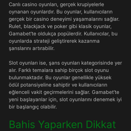
Canlı casino oyunları, gerçek krupiyelerle
oynanan oyunlardır. Bu oyunlar, kullanıcıların
gerçek bir casino deneyimi yaşamalarını sağlar.
Rulet, blackjack ve poker gibi klasik oyunlar,
Gamabet’te oldukça popülerdir. Kullanıcılar, bu
oyunlarda strateji geliştirerek kazanma
şanslarını artırabilir.
Slot oyunları ise, şans oyunları kategorisinde yer
alır. Farklı temalara sahip birçok slot oyunu
bulunmaktadır. Bu oyunlar genellikle yüksek
ödül potansiyeline sahiptir ve kullanıcıların
eğlenceli vakit geçirmelerini sağlar. Gamabet’te
yeni başlayanlar için, slot oyunlarını denemek iyi
bir başlangıç olabilir.
Bahis Yaparken Dikkat