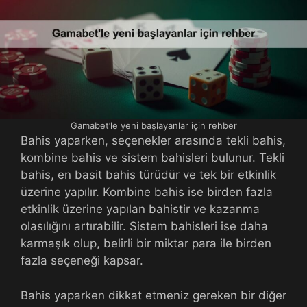
Gamabet’le yeni başlayanlar için rehber
Bahis yaparken, seçenekler arasında tekli bahis,
kombine bahis ve sistem bahisleri bulunur. Tekli
bahis, en basit bahis türüdür ve tek bir etkinlik
üzerine yapılır. Kombine bahis ise birden fazla
etkinlik üzerine yapılan bahistir ve kazanma
olasılığını artırabilir. Sistem bahisleri ise daha
karmaşık olup, belirli bir miktar para ile birden
fazla seçeneği kapsar.
Bahis yaparken dikkat etmeniz gereken bir diğer