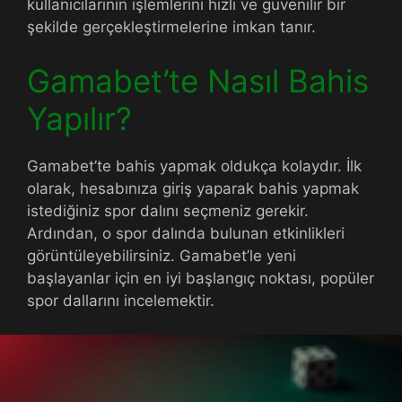
kullanıcılarının işlemlerini hızlı ve güvenilir bir
şekilde gerçekleştirmelerine imkan tanır.
Gamabet’te Nasıl Bahis
Yapılır?
Gamabet’te bahis yapmak oldukça kolaydır. İlk
olarak, hesabınıza giriş yaparak bahis yapmak
istediğiniz spor dalını seçmeniz gerekir.
Ardından, o spor dalında bulunan etkinlikleri
görüntüleyebilirsiniz. Gamabet’le yeni
başlayanlar için en iyi başlangıç noktası, popüler
spor dallarını incelemektir.