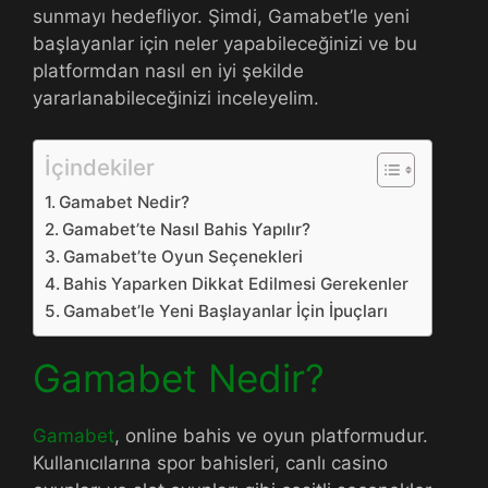
sunmayı hedefliyor. Şimdi, Gamabet’le yeni
başlayanlar için neler yapabileceğinizi ve bu
platformdan nasıl en iyi şekilde
yararlanabileceğinizi inceleyelim.
İçindekiler
Gamabet Nedir?
Gamabet’te Nasıl Bahis Yapılır?
Gamabet’te Oyun Seçenekleri
Bahis Yaparken Dikkat Edilmesi Gerekenler
Gamabet’le Yeni Başlayanlar İçin İpuçları
Gamabet Nedir?
Gamabet
, online bahis ve oyun platformudur.
Kullanıcılarına spor bahisleri, canlı casino