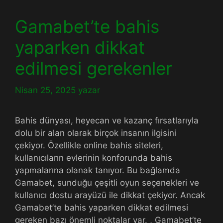
Gamabet’te bahis
yaparken dikkat
edilmesi gerekenler
Nisan 25, 2025
yazar
Bahis dünyası, heyecan ve kazanç fırsatlarıyla
dolu bir alan olarak birçok insanın ilgisini
çekiyor. Özellikle online bahis siteleri,
kullanıcıların evlerinin konforunda bahis
yapmalarına olanak tanıyor. Bu bağlamda
Gamabet, sunduğu çeşitli oyun seçenekleri ve
kullanıcı dostu arayüzü ile dikkat çekiyor. Ancak
Gamabet’te bahis yaparken dikkat edilmesi
gereken bazı önemli noktalar var. , Gamabet’te