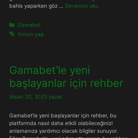
bahis yaparken göz …
Devamını oku
Kategoriler
Gamabet
Yorum yap
Gamabet’le yeni
başlayanlar için rehber
Nisan 20, 2025
yazar
Gamabet’le yeni başlayanlar için rehber, bu
platformda nasıl daha etkili olabileceğinizi
anlamanıza yardımcı olacak bilgiler sunuyor.