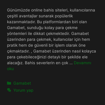
Günümüzde online bahis siteleri, kullanıcılarına
çeşitli avantajlar sunarak popülerlik
kazanmaktadır. Bu platformlardan biri olan
Gamabet, sunduğu kolay para çekme
yöntemleri ile dikkat çekmektedir. Gamabet
üzerinden para çekmek, kullanıcılar için hem
pratik hem de güvenli bir işlem olarak öne
çıkmaktadır. , Gamabet üzerinden nasıl kolayca
para çekebileceğinizi detaylı bir şekilde ele
alacağız. Bahis severlerin en çok …
Devamını
oku
Kategoriler
Gamabet
Yorum yap