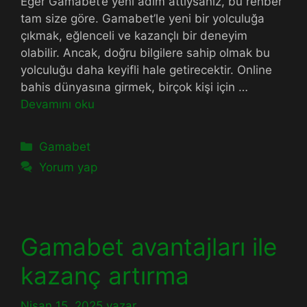
Eğer Gamabet’e yeni adım attıysanız, bu rehber
tam size göre. Gamabet’le yeni bir yolculuğa
çıkmak, eğlenceli ve kazançlı bir deneyim
olabilir. Ancak, doğru bilgilere sahip olmak bu
yolculuğu daha keyifli hale getirecektir. Online
bahis dünyasına girmek, birçok kişi için …
Devamını oku
Kategoriler
Gamabet
Yorum yap
Gamabet avantajları ile
kazanç artırma
Nisan 15, 2025
yazar