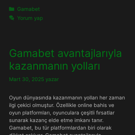
Kategoriler
Gamabet
Yorum yap
Gamabet avantajlarıyla
kazanmanın yolları
Mart 30, 2025
yazar
Oyun dünyasında kazanmanın yolları her zaman
ilgi çekici olmuştur. Özellikle online bahis ve
oyun platformları, oyunculara çeşitli fırsatlar
sunarak kazanç elde etme imkanı tanır.
Gamabet, bu tür platformlardan biri olarak