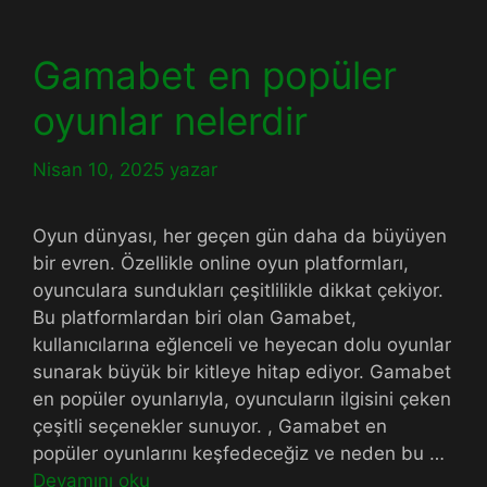
Gamabet en popüler
oyunlar nelerdir
Nisan 10, 2025
yazar
Oyun dünyası, her geçen gün daha da büyüyen
bir evren. Özellikle online oyun platformları,
oyunculara sundukları çeşitlilikle dikkat çekiyor.
Bu platformlardan biri olan Gamabet,
kullanıcılarına eğlenceli ve heyecan dolu oyunlar
sunarak büyük bir kitleye hitap ediyor. Gamabet
en popüler oyunlarıyla, oyuncuların ilgisini çeken
çeşitli seçenekler sunuyor. , Gamabet en
popüler oyunlarını keşfedeceğiz ve neden bu …
Devamını oku