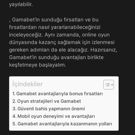
yayılabilir.
, Gamabet’in sunduğu fırsatları ve bu
fırsatlardan nasıl yararlanabileceğinizi
inceleyeceğiz. Aynı zamanda, online oyun
dünyasında kazanç sağlamak için izlenmesi
gereken adımları da ele alacağız. Hazırsanız,
Gamabet’in sunduğu avantajları birlikte
keşfetmeye başlayalım.
İçindekiler
Gamabet avantajlarıyla bonus fırsatları
Oyun stratejileri ve Gamabet
Güvenli bahis yapmanın önemi
Mobil oyun deneyimi ve avantajları
Gamabet avantajlarıyla kazanmanın yolları