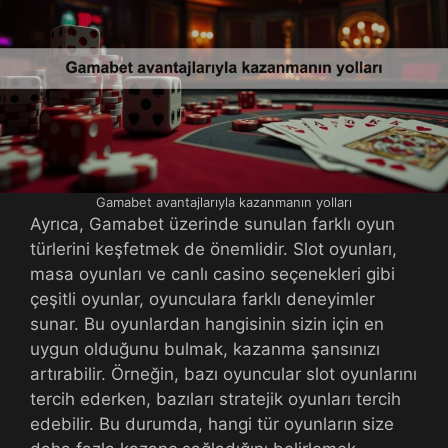
Gamabet avantajlarıyla kazanmanın yolları
Ayrıca, Gamabet üzerinde sunulan farklı oyun
türlerini keşfetmek de önemlidir. Slot oyunları,
masa oyunları ve canlı casino seçenekleri gibi
çeşitli oyunlar, oyunculara farklı deneyimler
sunar. Bu oyunlardan hangisinin sizin için en
uygun olduğunu bulmak, kazanma şansınızı
artırabilir. Örneğin, bazı oyuncular slot oyunlarını
tercih ederken, bazıları stratejik oyunları tercih
edebilir. Bu durumda, hangi tür oyunların size