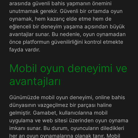
arasında güvenli bahis yapmanın önemini
unutmamak gerekir. Güvenli bir ortamda oyun
oynamak, hem kazanç elde etme hem de
eğlenceli bir deneyim yaşama açısından büyük
avantajlar sunar. Bu nedenle, oyun oynamadan
önce platformun güvenilirliğini kontrol etmekte
fayda vardır.
Mobil oyun deneyimi ve
avantajları
Günümüzde mobil oyun deneyimi, online bahis
dünyasının vazgeçilmez bir parçası haline
gelmiştir. Gamabet, kullanıcılarına mobil
uygulama ve web sitesi üzerinden oyun oynama
imkanı sunar. Bu durum, oyuncuların diledikleri
her an oyun oynamalarına olanak tanır. Mobil