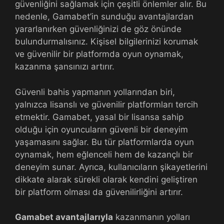
güvenliğini sağlamak için çeşitli önlemler alır. Bu
nedenle, Gamabet’in sunduğu avantajlardan
yararlanırken güvenliğinizi de göz önünde
bulundurmalısınız. Kişisel bilgilerinizi korumak
ve güvenilir bir platformda oyun oynamak,
kazanma şansınızı artırır.
Güvenli bahis yapmanın yollarından biri,
yalnızca lisanslı ve güvenilir platformları tercih
etmektir. Gamabet, yasal bir lisansa sahip
olduğu için oyuncuların güvenli bir deneyim
yaşamasını sağlar. Bu tür platformlarda oyun
oynamak, hem eğlenceli hem de kazançlı bir
deneyim sunar. Ayrıca, kullanıcıların şikayetlerini
dikkate alarak sürekli olarak kendini geliştiren
bir platform olması da güvenilirliğini artırır.
Gamabet avantajlarıyla
kazanmanın yolları