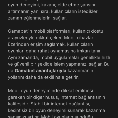
oyun deneyimi, kazanç elde etme şansını
artırmanın yanı sıra, kullanıcıların istedikleri
zaman eğlenmelerini sağlar.
Gamabet’in mobil platformları, kullanıcı dostu
arayüzleriyle dikkat çeker. Mobil cihazlar
üzerinden erişim sağlamak, kullanıcıların
oyunları daha rahat oynamasına imkan tanır.
Aynı zamanda, mobil uygulamalar genellikle hızlı
ve güvenli bir şekilde işlem yapmanızı sağlar. Bu
da
Gamabet avantajlarıyla
kazanmanın
yollarını daha da etkili hale getirir.
Mobil oyun deneyiminde dikkat edilmesi
gereken bir diğer husus, internet bağlantısının
kalitesidir. Stabil bir internet bağlantısı,
kesintisiz bir oyun deneyimi sunarak kazanma
şansınızı artırır. Mobil oyunların sunduğu