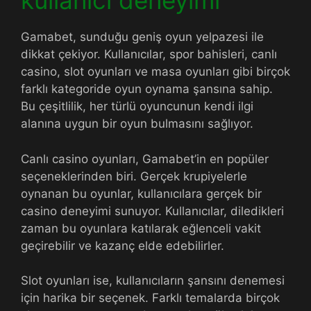
kullanıcı deneyimi
Gamabet, sunduğu geniş oyun yelpazesi ile
dikkat çekiyor. Kullanıcılar, spor bahisleri, canlı
casino, slot oyunları ve masa oyunları gibi birçok
farklı kategoride oyun oynama şansına sahip.
Bu çeşitlilik, her türlü oyuncunun kendi ilgi
alanına uygun bir oyun bulmasını sağlıyor.
Canlı casino oyunları, Gamabet’in en popüler
seçeneklerinden biri. Gerçek krupiyelerle
oynanan bu oyunlar, kullanıcılara gerçek bir
casino deneyimi sunuyor. Kullanıcılar, diledikleri
zaman bu oyunlara katılarak eğlenceli vakit
geçirebilir ve kazanç elde edebilirler.
Slot oyunları ise, kullanıcıların şansını denemesi
için harika bir seçenek. Farklı temalarda birçok