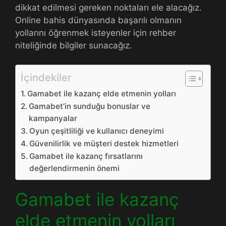
dikkat edilmesi gereken noktaları ele alacağız.
Online bahis dünyasında başarılı olmanın
yollarını öğrenmek isteyenler için rehber
niteliğinde bilgiler sunacağız.
İçindekiler
Gamabet ile kazanç elde etmenin yolları
Gamabet’in sunduğu bonuslar ve
kampanyalar
Oyun çeşitliliği ve kullanıcı deneyimi
Güvenilirlik ve müşteri destek hizmetleri
Gamabet ile kazanç fırsatlarını
değerlendirmenin önemi
Gamabet ile kazanç
elde etmenin yolları