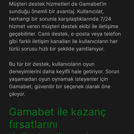
Müşteri destek hizmetleri de Gamabet’in
sunduğu önemli bir avantaj. Kullanıcılar,
herhangi bir sorunla karşılaştıklarında 7/24
hizmet veren müşteri destek ekibi ile iletişime
geçebilirler. Canlı destek, e-posta veya telefon
gibi farklı iletişim kanalları ile kullanıcıların her
türlü sorusu hızlı bir şekilde yanıtlanıyor.
Bu tür bir destek, kullanıcıların oyun
deneyimlerini daha keyifli hale getiriyor. Sorun
yaşamadan oyun oynamak isteyenler için
Gamabet, güvenilir bir seçenek olarak öne
çıkıyor.
Gamabet ile kazanç
fırsatlarını