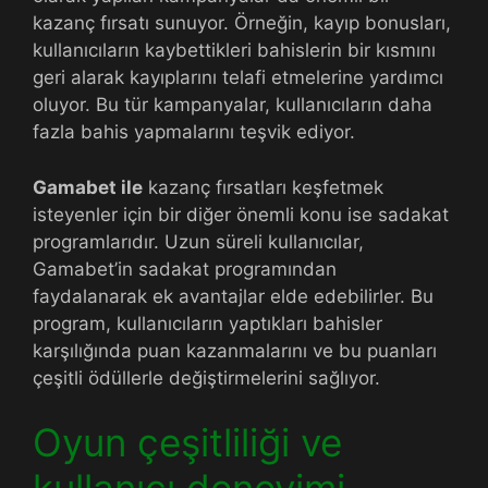
kazanç fırsatı sunuyor. Örneğin, kayıp bonusları,
kullanıcıların kaybettikleri bahislerin bir kısmını
geri alarak kayıplarını telafi etmelerine yardımcı
oluyor. Bu tür kampanyalar, kullanıcıların daha
fazla bahis yapmalarını teşvik ediyor.
Gamabet ile
kazanç fırsatları keşfetmek
isteyenler için bir diğer önemli konu ise sadakat
programlarıdır. Uzun süreli kullanıcılar,
Gamabet’in sadakat programından
faydalanarak ek avantajlar elde edebilirler. Bu
program, kullanıcıların yaptıkları bahisler
karşılığında puan kazanmalarını ve bu puanları
çeşitli ödüllerle değiştirmelerini sağlıyor.
Oyun çeşitliliği ve