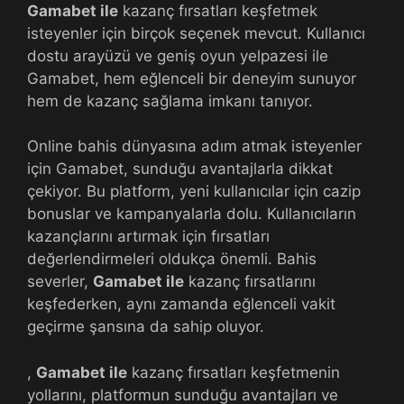
Gamabet ile
kazanç fırsatları keşfetmek
isteyenler için birçok seçenek mevcut. Kullanıcı
dostu arayüzü ve geniş oyun yelpazesi ile
Gamabet, hem eğlenceli bir deneyim sunuyor
hem de kazanç sağlama imkanı tanıyor.
Online bahis dünyasına adım atmak isteyenler
için Gamabet, sunduğu avantajlarla dikkat
çekiyor. Bu platform, yeni kullanıcılar için cazip
bonuslar ve kampanyalarla dolu. Kullanıcıların
kazançlarını artırmak için fırsatları
değerlendirmeleri oldukça önemli. Bahis
severler,
Gamabet ile
kazanç fırsatlarını
keşfederken, aynı zamanda eğlenceli vakit
geçirme şansına da sahip oluyor.
,
Gamabet ile
kazanç fırsatları keşfetmenin
yollarını, platformun sunduğu avantajları ve