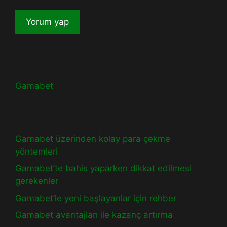
Gamabet
Gamabet üzerinden kolay para çekme
yöntemleri
Gamabet’te bahis yaparken dikkat edilmesi
gerekenler
Gamabet’le yeni başlayanlar için rehber
Gamabet avantajları ile kazanç artırma